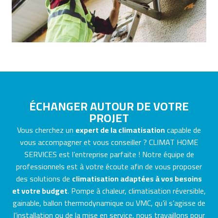
ÉCHANGER AUTOUR DE VOTRE
PROJET
Vous cherchez un
expert de la climatisation
capable de
vous accompagner et vous conseiller ? CLIMAT HOME
SERVICES est l’entreprise parfaite ! Notre équipe de
professionnels est à votre écoute afin de vous proposer
des solutions de
climatisation adaptées à vos besoins
et votre budget
. Pompe à chaleur, climatisation réversible,
gainable, ballon thermodynamique ou VMC, qu’il s’agisse de
l’installation ou de la mise en service, nous travaillons pour