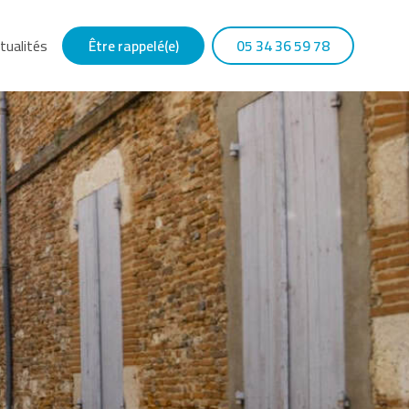
tualités
Être rappelé(e)
05 34 36 59 78