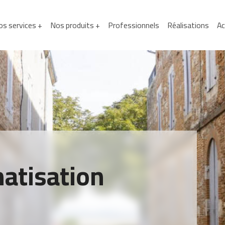
s services +
Nos produits +
Professionnels
Réalisations
Ac
matisation