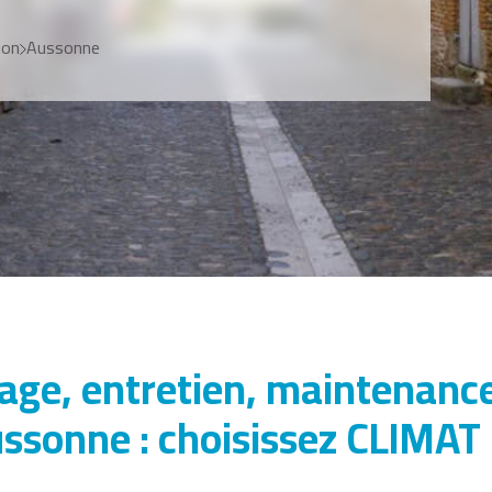
ion
Aussonne
nage, entretien, maintenanc
Aussonne : choisissez CLIMA