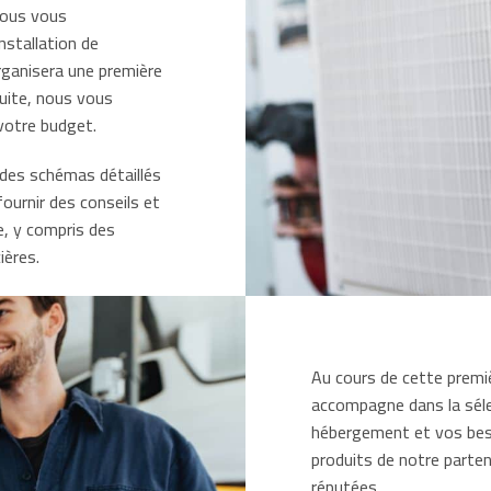
 nous vous
stallation de
rganisera une première
suite, nous vous
votre budget.
 des schémas détaillés
ournir des conseils et
e, y compris des
ières.
Au cours de cette premi
accompagne dans la sélec
hébergement et vos bes
produits de notre parten
réputées.