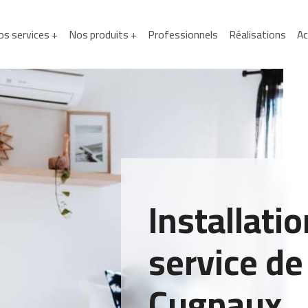
s services +
Nos produits +
Professionnels
Réalisations
Ac
Installati
service de
Cugnaux