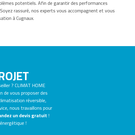
blèmes potentiels. Afin de garantir des performances
ls. Soyez rassuré, nos experts vous accompagnent et vous
sation à Cugnaux.
ROJET
seiller ? CLIMAT HOME
fin de vous proposer des
limatisation réversible,
vice, nous travaillons pour
ndez un devis gratuit
!
 énergétique !