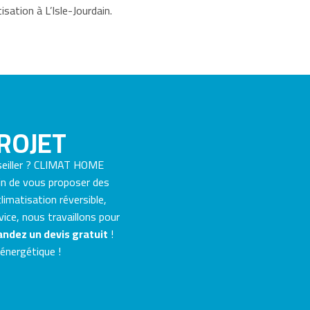
sation à L’Isle-Jourdain.
ROJET
seiller ? CLIMAT HOME
fin de vous proposer des
limatisation réversible,
vice, nous travaillons pour
ndez un devis gratuit
!
 énergétique !