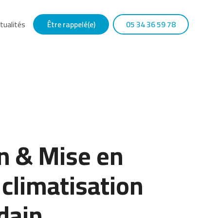
tualités
Être rappelé(e)
05 34 36 59 78
on & Mise en
 climatisation
rdain