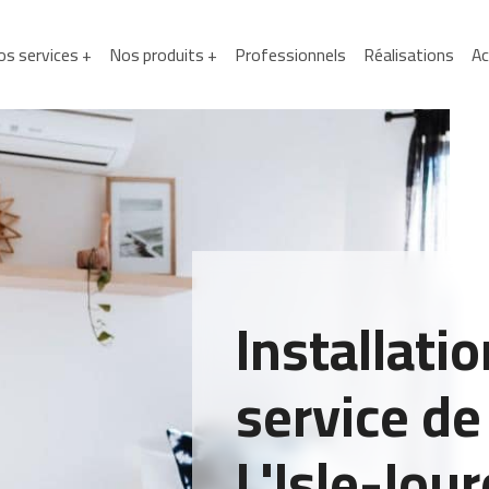
s services +
Nos produits +
Professionnels
Réalisations
Ac
Installati
service de
L'Isle-Jou