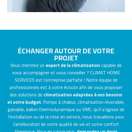
ÉCHANGER AUTOUR DE VOTRE
PROJET
Vous cherchez un
expert de la climatisation
capable de
vous accompagner et vous conseiller ? CLIMAT HOME
SERVICES est l’entreprise parfaite ! Notre équipe de
professionnels est à votre écoute afin de vous proposer
des solutions de
climatisation adaptées à vos besoins
et votre budget
. Pompe à chaleur, climatisation réversible,
gainable, ballon thermodynamique ou VMC, qu’il s’agisse de
l’installation ou de la mise en service, nous travaillons pour
l’amélioration de votre qualité de vie et votre confort
thermique. Pour en savoir plus,
demandez un devis