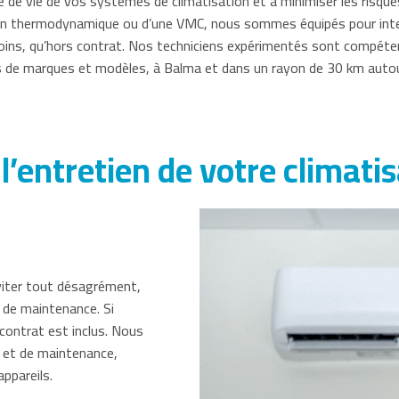
e de vie de vos systèmes de climatisation et à minimiser les risqu
llon thermodynamique ou d’une VMC, nous sommes équipés pour inter
soins, qu’hors contrat. Nos techniciens expérimentés sont compétent
s de marques et modèles, à Balma et dans un rayon de 30 km autou
l’entretien de votre climati
éviter tout désagrément,
 de maintenance. Si
 contrat est inclus. Nous
 et de maintenance,
ppareils.