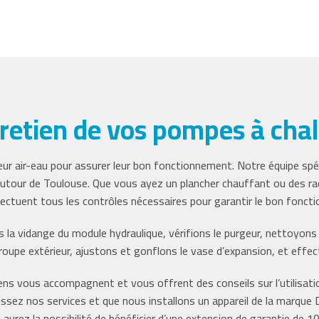
retien de vos pompes à cha
ur air-eau pour assurer leur bon fonctionnement. Notre équipe spéci
utour de Toulouse. Que vous ayez un plancher chauffant ou des rad
ectuent tous les contrôles nécessaires pour garantir le bon fonc
a vidange du module hydraulique, vérifions le purgeur, nettoyons l
upe extérieur, ajustons et gonflons le vase d’expansion, et effec
ens vous accompagnent et vous offrent des conseils sur l’utilisat
isissez nos services et que nous installons un appareil de la marqu
 aurez la possibilité de bénéficier d’une extension de garantie de 10