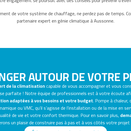
re engagement se poursuit avec des conseils pour prévenir d’éventu
nement de votre système de chauffage, ne perdez pas de temps.
partenaire expert en génie climatique à Aussonne.
NGER AUTOUR DE VOTRE P
rt de la climatisation
capable de vous accompagner et vous con
se parfaite ! Notre équipe de professionnels est à votre écoute a
tion adaptées à vos besoins et votre budget
. Pompe à chaleur, c
amique ou VMC, qu’il s’agisse de l’installation ou de la mise en ser
qualité de vie et votre confort thermique. Pour en savoir plus,
dema
ons un plaisir de construire pas à pas et à vos côtés votre projet