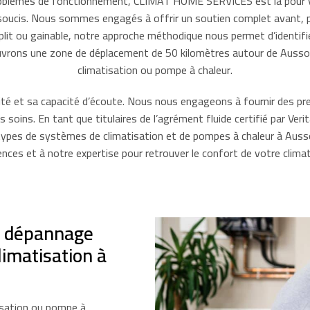
problèmes de fonctionnement, CLIMAT HOME SERVICES est là pour v
 soucis. Nous sommes engagés à offrir un soutien complet avant, p
onosplit ou gainable, notre approche méthodique nous permet d’ident
ouvrons une zone de déplacement de 50 kilomètres autour de Ausson
climatisation ou pompe à chaleur.
cité et sa capacité d’écoute. Nous nous engageons à fournir des pres
nos soins. En tant que titulaires de l’agrément fluide certifié par V
types de systèmes de climatisation et de pompes à chaleur à Ausso
nces et à notre expertise pour retrouver le confort de votre clima
e dépannage
limatisation à
isation ou pompe à