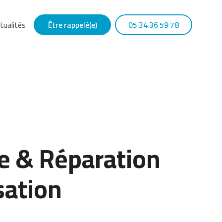
tualités
Être rappelé(e)
05 34 36 59 78
 & Réparation
sation