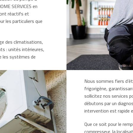
T HOME SERVICES en
ont réactifs et
r les particuliers que
e des climatisations,
 : unités intérieures,
ue les systèmes de
Nous sommes fiers d’être
frigorigène, garantissan
sollicitez nos services 
débutons par un diagnost
intervention est rapide e
Que ce soit pour le remp
compresseur, la localisa