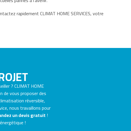
elles pannes à l’avenir.
 Contactez rapidement CLIMAT HOME SERVICES, votre
ROJET
seiller ? CLIMAT HOME
fin de vous proposer des
limatisation réversible,
vice, nous travaillons pour
ndez un devis gratuit
!
 énergétique !