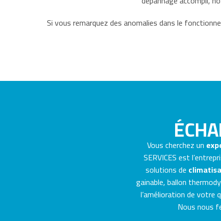
dépannage accompli, not
Si vous remarquez des anomalies dans le fonction
ÉCHA
Vous cherchez un
expe
SERVICES est l’entrepri
solutions de
climatisa
gainable, ballon thermodyn
l’amélioration de votre 
Nous nous fer