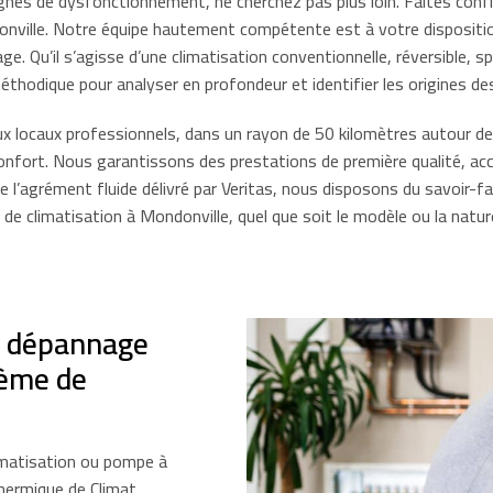
gnes de dysfonctionnement, ne cherchez pas plus loin. Faites conf
onville. Notre équipe hautement compétente est à votre dispositi
age. Qu’il s’agisse d’une climatisation conventionnelle, réversible,
thodique pour analyser en profondeur et identifier les origines de
aux locaux professionnels, dans un rayon de 50 kilomètres autour 
nfort. Nous garantissons des prestations de première qualité, acc
 de l’agrément fluide délivré par Veritas, nous disposons du savoir-
e climatisation à Mondonville, quel que soit le modèle ou la natur
e dépannage
tème de
imatisation ou pompe à
thermique de Climat