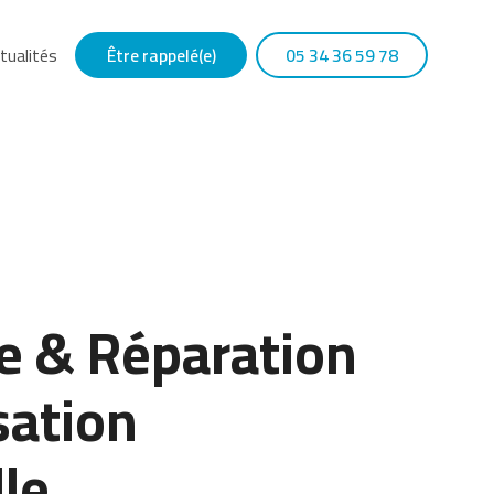
tualités
Être rappelé(e)
05 34 36 59 78
 & Réparation
sation
le